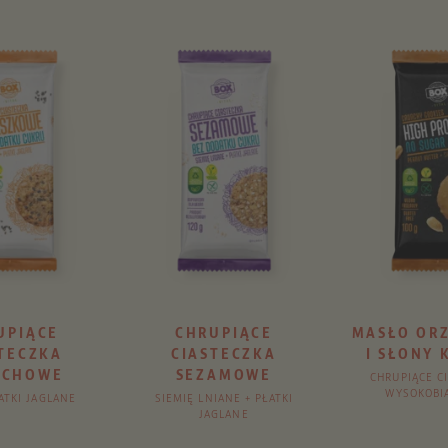
UPIĄCE
CHRUPIĄCE
MASŁO OR
TECZKA
CIASTECZKA
I SŁONY 
ECHOWE
SEZAMOWE
CHRUPIĄCE C
WYSOKOBI
ŁATKI JAGLANE
SIEMIĘ LNIANE + PŁATKI
JAGLANE