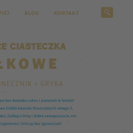
PIĆ?
BLOG
KONTAKT
e ciasteczka
ŁKOWE
ONECZNIK + GRYKA
owe bez dodatku cukru i pozostań w formie!
owe źródło kwasów tłuszczowych omega-3,
u. Zadbaj o linię i dobre samopoczucie, nie
rzyjemności. Schrup bez ograniczeń!