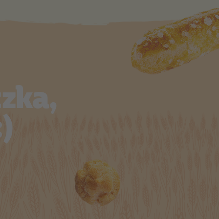
czka,
)