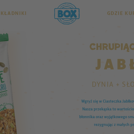
SKŁADNIKI
GDZIE KU
Chrupiąc
JAB
DYNIA + SŁ
Wgryź się w Ciasteczka Jabłk
Nasza przekąska to wartości
błonnika oraz wyjątkowego smak
rezygnując z małych p