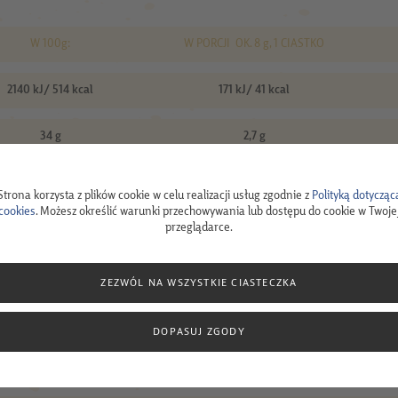
W 100g:
W PORCJI OK. 8 g, 1 CIASTKO
2140 kJ/ 514 kcal
171 kJ/ 41 kcal
34 g
2,7 g
4,1 g
0,3 g
Strona korzysta z plików cookie w celu realizacji usług zgodnie z
Polityką dotycząc
cookies
. Możesz określić warunki przechowywania lub dostępu do cookie w Twoje
przeglądarce.
39 g
3,1 g
6,4 g
0,5 g
ZEZWÓL NA WSZYSTKIE CIASTECZKA
5,8 g
0,5 g
DOPASUJ ZGODY
11 g
0,9 g