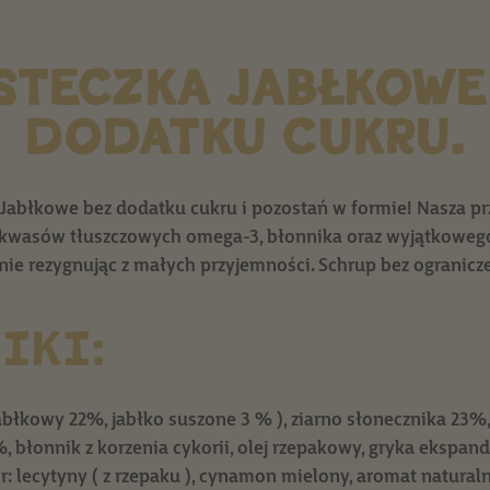
STECZKA JABŁKOWE
DODATKU CUKRU.
 Jabłkowe bez dodatku cukru i pozostań w formie! Nasza p
 kwasów tłuszczowych omega-3, błonnika oraz wyjątkowego
nie rezygnując z małych przyjemności. Schrup bez ogranicz
IKI:
jabłkowy 22%, jabłko suszone 3 % ), ziarno słonecznika 23%,
9%, błonnik z korzenia cykorii, olej rzepakowy, gryka eksp
: lecytyny ( z rzepaku ), cynamon mielony, aromat naturaln