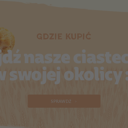
Gdzie kupić
dź nasze ciaste
w swojej okolicy :
SPRAWDŹ