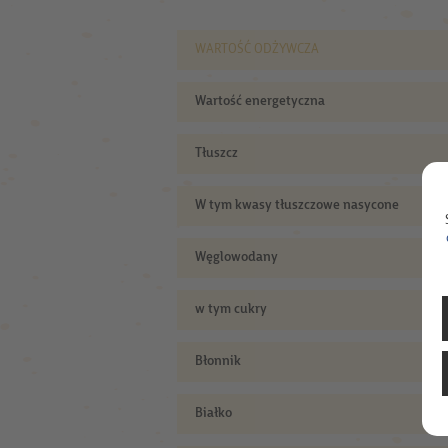
WARTOŚĆ ODŻYWCZA
Wartość energetyczna
Tłuszcz
W tym kwasy tłuszczowe nasycone
Węglowodany
w tym cukry
Błonnik
Białko