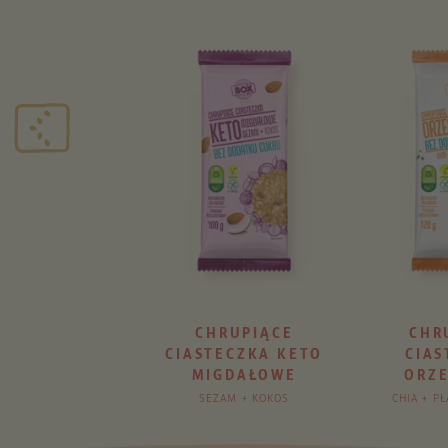
CHEWKOWE
CHRUPIĄCE
CHR
CIASTECZKA KETO
CIAS
 JAGLANE + SIEMIĘ
NE + KARDAMON
MIGDAŁOWE
ORZ
SEZAM + KOKOS
CHIA + P