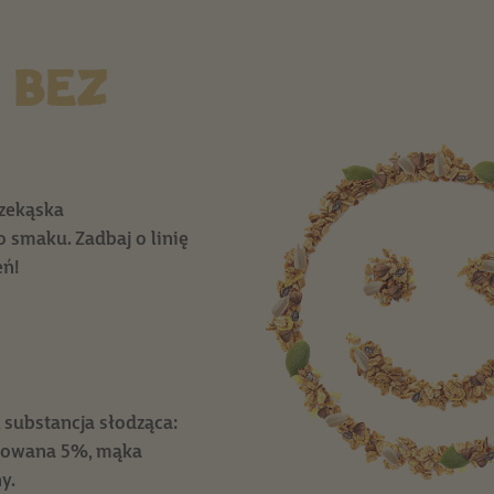
 BEZ
rzekąska
 smaku. Zadbaj o linię
eń!
 substancja słodząca:
andowana 5%, mąka
y.